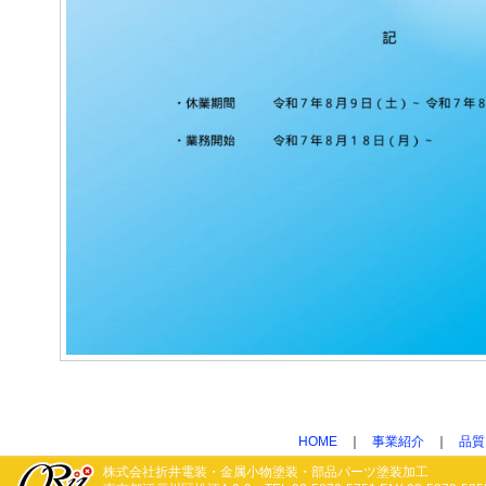
HOME
｜
事業紹介
｜
品質
株式会社折井電装・金属小物塗装・部品パーツ塗装加工