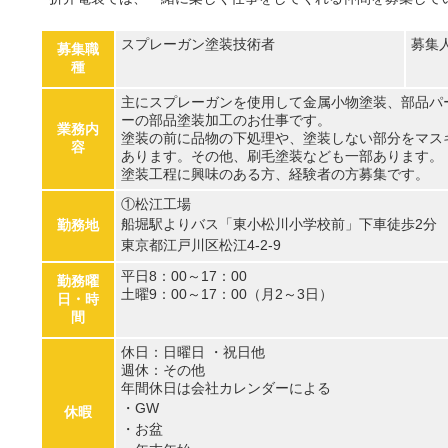
スプレーガン塗装技術者
募集
募集職
種
主にスプレーガンを使用して金属小物塗装、部品パ
ーの部品塗装加工のお仕事です。
業務内
塗装の前に品物の下処理や、塗装しない部分をマス
容
あります。その他、刷毛塗装なども一部あります。
塗装工程に興味のある方、経験者の方募集です。
①松江工場
船堀駅よりバス「東小松川小学校前」下車徒歩2分
勤務地
東京都江戸川区松江4-2-9
平日8：00～17：00
勤務曜
土曜9：00～17：00（月2～3日）
日・時
間
休日：日曜日 ・祝日他
週休：その他
年間休日は会社カレンダーによる
・GW
休暇
・お盆