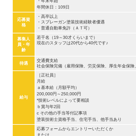
・年末年始
年間休日：109日
・高卒以上
応募資
・スプレーガン塗装技術経験者優遇
格
・普通自動車免許（ＡＴ可）
若干名（19～30才くらいまで）
募集人
現在のスタッフは20代から40代です♪
員・年
齢
交通費支給
待遇
社会保険完備（雇用保険、労災保険、厚生年金保険
［正社員］
月給
ａ基本給（月額平均）
200,000円～250,000円
給与
*技術レベルによって要相談
ｂ賞与年2回
c その他の手当等付記事項
塗装技術士資格手当、住宅手当、他手当あり
応募フォームからエントリーいただくか
または