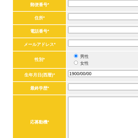
郵便番号*
住所*
電話番号*
メールアドレス*
男性
性別*
女性
生年月日(西暦)*
最終学歴*
応募動機*