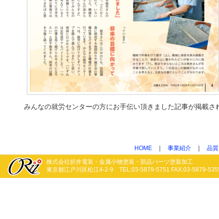
みんなの就労センターの方にお手伝い頂きました記事が掲載さ
HOME
｜
事業紹介
｜
品質
株式会社折井電装・金属小物塗装・部品パーツ塗装加工
東京都江戸川区松江4-2-9 TEL:03-5879-5751 FAX:03-5879-535