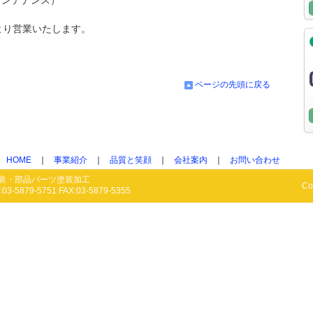
メンテナンス）
より営業いたします。
。
ページの先頭に戻る
HOME
｜
事業紹介
｜
品質と笑顔
｜
会社案内
｜
お問い合わせ
装・部品パーツ塗装加工
Co
5879-5751 FAX:03-5879-5355