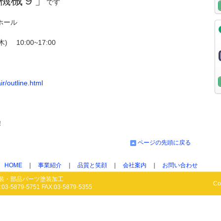
・機械９」
です
ホール
 10:00~17:00
ir/outline.html
！
ページの先頭に戻る
HOME
｜
事業紹介
｜
品質と笑顔
｜
会社案内
｜
お問い合わせ
装・部品パーツ塗装加工
Co
5879-5751 FAX:03-5879-5355