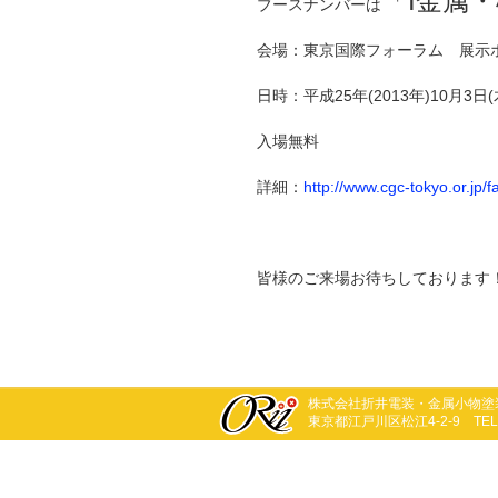
「I金属
ブースナンバーは
会場：東京国際フォーラム 展示
日時：平成25年(2013年)10月3日(木)
入場無料
詳細：
http://www.cgc-tokyo.or.jp/fa
皆様のご来場お待ちしております
株式会社折井電装・金属小物塗
東京都江戸川区松江4-2-9 TEL:03-